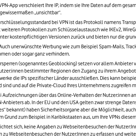
 VPN-App verschleiert Ihre IP, indem sie Ihre Daten auf dem ges
it gewissermaßen „unsichtbar“.
rschlüsselungsstandard bei VPN ist das Protokoll namens Transpor
eiteren Protokollen zum Schlüsselaustausch wie IKEv2, WireGu
hinter kostenpflichtigen Versionen zurück und bieten nur die gr
 Auch unerwünschte Werbung wie zum Beispiel Spam-Mails, Track
men oder sogar ganz verhindern.
rsperren (sogenanntes Geoblocking) setzen vor allem Anbieter v
Nutzer:innen bestimmter Regionen den Zugang zu ihrem Angebot 
erke die IPs spezifischer Länder ausschließen. Dies kann beisp
d sind und auf die Private-Cloud Ihres Unternehmens zugreifen 
ei Aufzeichnungen über das Online-Verhalten der Nutzer:innen an.
-Anbieters ab. In der EU und den USA gelten zwar strenge Daten
“ bekannt) haben Sicherheitsorgane aber die Möglichkeit, auch 
m Grund zum Beispiel in Karibikstaaten aus, um Ihre VPNs diesem
lichtet sich, keine Angaben zu Webseitenbesuchen der Nutzer:Inn
en zu Webseitenbesuchen der Nutzer:Innen zu erfassen und weite