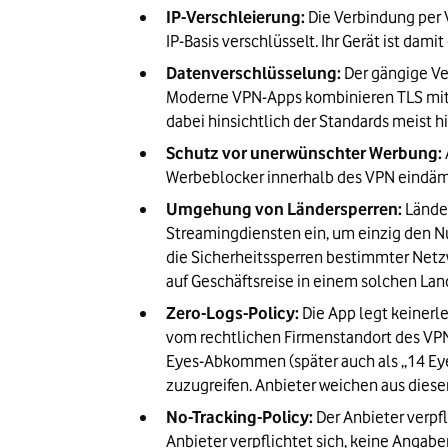
IP-Verschleierung:
 Die Verbindung per
IP-Basis verschlüsselt. Ihr Gerät ist dam
Datenverschlüsselung: 
Der gängige Ve
Moderne VPN-Apps kombinieren TLS mit w
dabei hinsichtlich der Standards meist 
Schutz vor unerwünschter Werbung:
Werbeblocker innerhalb des VPN eindäm
Umgehung von Ländersperren: 
Lände
Streamingdiensten ein, um einzig den 
die Sicherheitssperren bestimmter Netzw
auf Geschäftsreise in einem solchen Lan
Zero-Logs-Policy:
 Die App legt keinerl
vom rechtlichen Firmenstandort des VPN
Eyes-Abkommen (später auch als „14 Eyes
zuzugreifen. Anbieter weichen aus diese
No-Tracking-Policy:
 Der Anbieter verpf
Anbieter verpflichtet sich, keine Angab