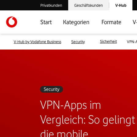
Laden der V-
Privatkunden
Geschäftskunden
V-Hub
Verlassen der V-Hub Webseite: Zum Privatkundenbereich
Verlassen der V-Hub Webseite: Zum 
Start
Kategorien
Formate
V
Sicherheit
V-Hub by Vodafone Business
Security
VPN-A
Security
VPN-Apps im
Vergleich: So gelingt
die mobile