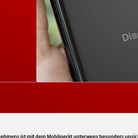
rnehmens ist mit dem Mobilgerät unterwegs besonders unsic