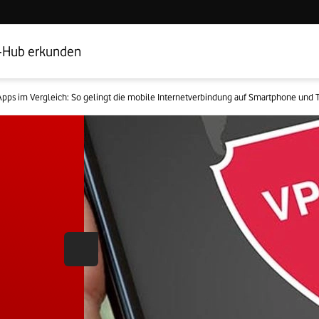
Hub Startseite
Geschäftskundenbereich
-Hub erkunden
pps im Vergleich: So gelingt die mobile Internetverbindung auf Smartphone und 