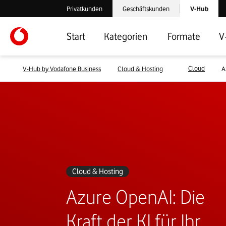
Laden der V-
Privatkunden
Geschäftskunden
V-Hub
Verlassen der V-Hub Webseite: Zum Privatkundenbereich
Verlassen der V-Hub Webseite: Zum 
Start
Kategorien
Formate
V
Cloud
V-Hub by Vodafone Business
Cloud & Hosting
A
Cloud & Hosting
Azure OpenAI: Die
Kraft der KI für Ihr