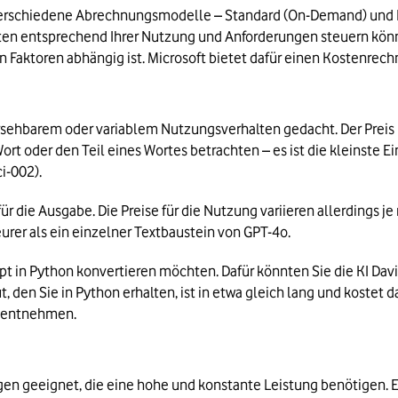
verschiedene Abrechnungsmodelle – Standard (On-Demand) und Pr
sten entsprechend Ihrer Nutzung und Anforderungen steuern können
en Faktoren abhängig ist. Microsoft bietet dafür einen Kostenrech
sehbarem oder variablem Nutzungsverhalten gedacht. Der Preis 
rt oder den Teil eines Wortes betrachten – es ist die kleinste Ein
ci-002).
ür die Ausgabe. Die Preise für die Nutzung variieren allerdings je 
 teurer als ein einzelner Textbaustein von GPT-4o.
ript in Python konvertieren möchten. Dafür könnten Sie die KI Dav
 den Sie in Python erhalten, ist in etwa gleich lang und kostet d
e entnehmen.
n geeignet, die eine hohe und konstante Leistung benötigen. Ei