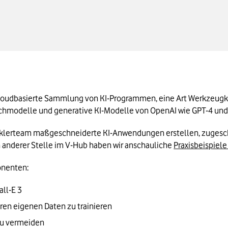
rnehmen
cloudbasierte Sammlung von KI-Programmen, eine Art Werkzeugkist
achmodelle und generative KI-Modelle von OpenAI wie GPT-4 und 
cklerteam maßgeschneiderte KI-Anwendungen erstellen, zugeschn
anderer Stelle im V-Hub haben wir anschauliche 
Praxisbeispiele 
onenten:
ll-E 3
ren eigenen Daten zu trainieren
zu vermeiden