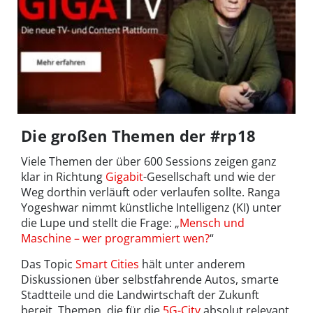
Die großen Themen der #rp18
Viele Themen der über 600 Sessions zeigen ganz
klar in Richtung
Gigabit
-Gesellschaft und wie der
Weg dorthin verläuft oder verlaufen sollte. Ranga
Yogeshwar nimmt künstliche Intelligenz (KI) unter
die Lupe und stellt die Frage: „
Mensch und
Maschine – wer programmiert wen?
“
Das Topic
Smart Cities
hält unter anderem
Diskussionen über selbstfahrende Autos, smarte
Stadtteile und die Landwirtschaft der Zukunft
bereit. Themen, die für die
5G-City
absolut relevant