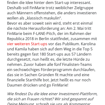
finden die Idee hinter dem Start-up interessant.
Deshalb soll FinMarie trotz weiblicher Zielgruppe
auch Männern offenstehen, die anders investieren
wollen als „klassisch maskulin“.
Bevor es aber soweit sein wird, steht erst einmal
die nächste Herausforderung an: Am 2. Mai tritt
FinMarie beim F-LANE-Pitch, der im Rahmen der
Republica 2018 in Berlin stattfindet, zusammen mit
vier weiteren Start-ups
vor das Publikum. Karolina
und Kamila haben sich auf dem Weg in die Top 5
bereits gegen fast 180 Start-ups aus 57 Ländern
durchgesetzt, nun heißt es, die letzte Hürde zu
nehmen. Zuvor haben alle fünf Finalisten-Teams
ein sechswöchiges Förderprogramm durchlaufen,
das sie in Sachen Gründen fit machte und eine
finanzielle Starthilfe bot. Jetzt heißt es nur noch
Daumen drücken und go FinMarie!
Wie findest Du die Idee einer Investment-Plattform,
die sich an Frauen richtet? Wir sind gespannt auf
Deine Meinung, schreib sie uns als Kommentar.