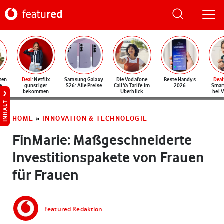
ten
Deal
: Netflix
Samsung Galaxy
Die Vodafone
Beste Handys
Deal
e
günstiger
S26: Alle Preise
CallYa-Tarife im
2026
Smar
bekommen
Überblick
bei 
INHALT
HOME
»
INNOVATION & TECHNOLOGIE
FinMarie: Maßgeschneiderte
Investitionspakete von Frauen
für Frauen
Featured Redaktion