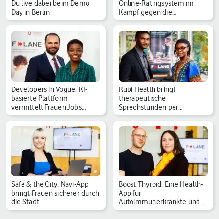
Du live dabei beim Demo
Online-Ratingsystem im
Day in Berlin
Kampf gegen die…
Developers in Vogue: KI-
Rubi Health bringt
basierte Plattform
therapeutische
vermittelt Frauen Jobs…
Sprechstunden per
Videochat auf…
Safe & the City: Navi-App
Boost Thyroid: Eine Health-
bringt Frauen sicherer durch
App für
die Stadt
Autoimmunerkrankte und
die Wis…