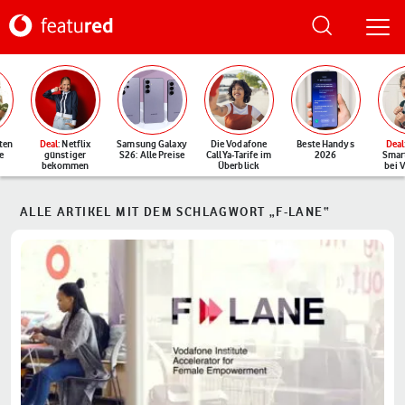
ten
Deal
: Netflix
Samsung Galaxy
Die Vodafone
Beste Handys
Deal
e
günstiger
S26: Alle Preise
CallYa-Tarife im
2026
Smar
bekommen
Überblick
bei 
ALLE ARTIKEL MIT DEM SCHLAGWORT „F-LANE“