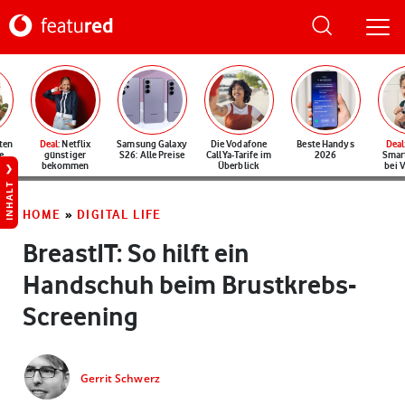
ten
Deal
: Netflix
Samsung Galaxy
Die Vodafone
Beste Handys
Deal
e
günstiger
S26: Alle Preise
CallYa-Tarife im
2026
Smar
bekommen
Überblick
bei 
INHALT
HOME
»
DIGITAL LIFE
BreastIT: So hilft ein
Handschuh beim Brustkrebs-
Screening
Gerrit Schwerz