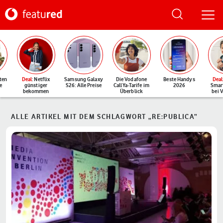
ten
Deal
: Netflix
Samsung Galaxy
Die Vodafone
Beste Handys
Deal
e
günstiger
S26: Alle Preise
CallYa-Tarife im
2026
Smar
bekommen
Überblick
bei 
ALLE ARTIKEL MIT DEM SCHLAGWORT „RE:PUBLICA“