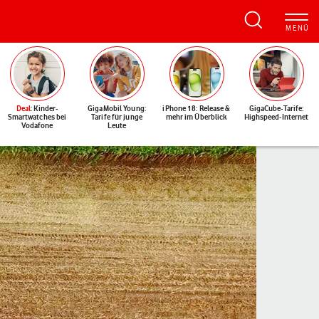
Deal
: Kinder-
GigaMobil Young:
iPhone 18: Release &
GigaCube-Tarife:
Smartwatches bei
Tarife für junge
mehr im Überblick
Highspeed-Internet
Vodafone
Leute