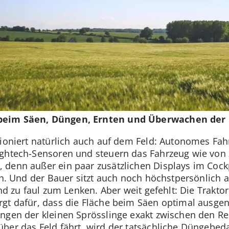
beim Säen, Düngen, Ernten und Überwachen der 
tioniert natürlich auch auf dem Feld: Autonomes Fah
ightech-Sensoren und steuern das Fahrzeug wie vo
denn außer ein paar zusätzlichen Displays im Cockpi
in. Und der Bauer sitzt auch noch höchstpersönlich a
and zu faul zum Lenken. Aber weit gefehlt: Die Trakto
gt dafür, dass die Fläche beim Säen optimal ausgen
üngen der kleinen Sprösslinge exakt zwischen den R
ber das Feld fährt, wird der tatsächliche Düngebed