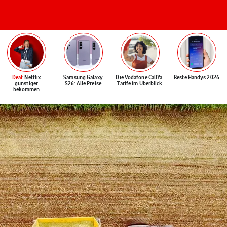
Deal
: Netflix
Samsung Galaxy
Die Vodafone CallYa-
Beste Handys 2026
günstiger
S26: Alle Preise
Tarife im Überblick
bekommen