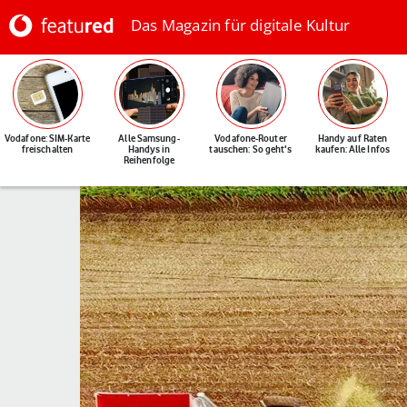
Das Magazin für digitale Kultur
Vodafone: SIM-Karte
Alle Samsung-
Vodafone-Router
Handy auf Raten
freischalten
Handys in
tauschen: So geht's
kaufen: Alle Infos
Reihenfolge