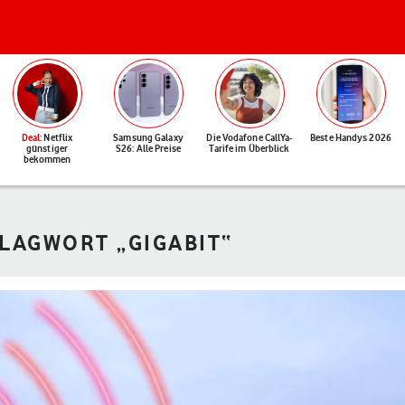
Deal
: Netflix
Samsung Galaxy
Die Vodafone CallYa-
Beste Handys 2026
günstiger
S26: Alle Preise
Tarife im Überblick
bekommen
HLAGWORT „GIGABIT“