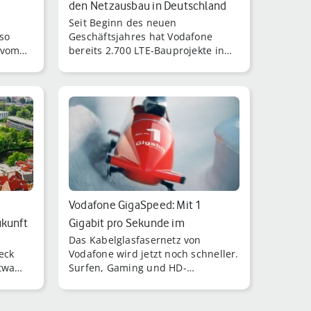
den Netzausbau in Deutschland
Seit Beginn des neuen
so
Geschäftsjahres hat Vodafone
 vom
bereits 2.700 LTE-Bauprojekte in
Deutschland realisiert.
Vodafone GigaSpeed: Mit 1
ukunft
Gigabit pro Sekunde im
Das Kabelglasfasernetz von
Geschwindigkeits…
beck
Vodafone wird jetzt noch schneller.
etwa
Surfen, Gaming und HD-
Entertainment für alle: Vodafone
bringt Dir Datenströme von bis zu
1 Gigabit nach Hause!