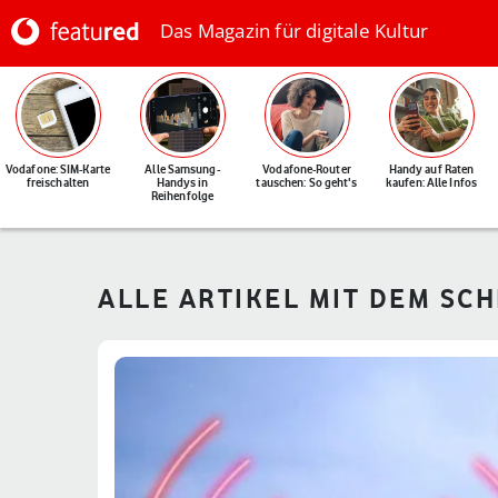
Das Magazin für digitale Kultur
Vodafone: SIM-Karte
Alle Samsung-
Vodafone-Router
Handy auf Raten
freischalten
Handys in
tauschen: So geht's
kaufen: Alle Infos
Reihenfolge
ALLE ARTIKEL MIT DEM SC