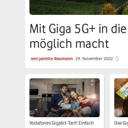
Mit Giga 5G+ in di
möglich macht
von Janette Baumann
29. November 2022
15 
Vodafones Gigabit-Tarif: Einfach
Das Gi