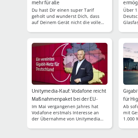
mehr für alle
ermögl
Du hast Dir einen super Tarif
Über 1
geholt und wunderst Dich, dass
Deutsc
auf Deinem Gerät nicht die volle
Glasfa
Leistung ankommt?
versor
Möglic
zu sur
Unitymedia-Kauf: Vodafone reicht
Gigabi
Maßnahmenpaket bei der EU-
für Hi
Im Mai vergangenen Jahres hat
Ab sof
Kommis…
Vodafone erstmals Interesse an
mit Ge
der Übernahme von Unitymedia
1.000 
bekundet.
Downlo