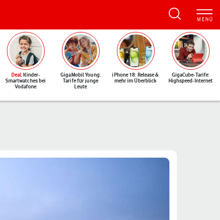
Deal
: Kinder-
GigaMobil Young:
iPhone 18: Release &
GigaCube-Tarife:
Smartwatches bei
Tarife für junge
mehr im Überblick
Highspeed-Internet
Vodafone
Leute