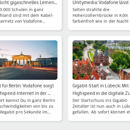
icht gigaschnelles Lernen…
Unitymedia: Vodafone lässt
3.000 Schulen in ganz
Selten strahlte die
Hohenzollernbr…
hland sind mit dem Kabel-
Hohenzollernbrücke in Köln 
sernetz von Vodafone
farbenfroh wie in der Nacht
gt und haben die
27. auf den 28. September.
hkeit, darüber im Internet
fen.
t für Berlin: Vodafone sorgt
Gigabit-Start in Lübeck: Mit
ghspeed-Internet in der …
Highspeed in die digitale Z
ort kannst Du in ganz Berlin
Der Startschuss ins Gigabit-
schwindigkeiten von bis zu
Zeitalter ist nun auch in Lü
Megabit pro Sekunde im
gefallen. Ab sofort können 
ad surfen.
134.