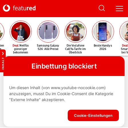
ten
Deal
: Netflix
Samsung Galaxy
Die Vodafone
Beste Handys
Deal
e
günstiger
S26: Alle Preise
CallYa-Tarife im
2026
Smar
bekommen
Überblick
bei 
INHALT