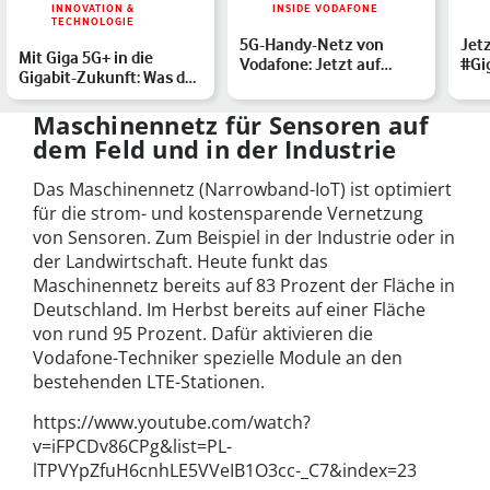
INNOVATION &
INSIDE VODAFONE
TECHNOLOGIE
5G-Handy-Netz von
Jet
Mit Giga 5G+ in die
Vodafone: Jetzt auf
#Gi
Gigabit-Zukunft: Was das
Deinem Smartphone
gibt
Echtzeit-Netz möglic…
Uni
Maschinennetz für Sensoren auf
dem Feld und in der Industrie
Das Maschinennetz (Narrowband-IoT) ist optimiert
für die strom- und kostensparende Vernetzung
von Sensoren. Zum Beispiel in der Industrie oder in
der Landwirtschaft. Heute funkt das
Maschinennetz bereits auf 83 Prozent der Fläche in
Deutschland. Im Herbst bereits auf einer Fläche
von rund 95 Prozent. Dafür aktivieren die
Vodafone-Techniker spezielle Module an den
bestehenden LTE-Stationen.
https://www.youtube.com/watch?
v=iFPCDv86CPg&list=PL-
lTPVYpZfuH6cnhLE5VVeIB1O3cc-_C7&index=23