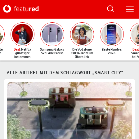
ten
Deal
: Netflix
Samsung Galaxy
Die Vodafone
Beste Handys
Deal
e
günstiger
S26: Alle Preise
CallYa-Tarife im
2026
Smar
bekommen
Überblick
bei 
ALLE ARTIKEL MIT DEM SCHLAGWORT „SMART CITY“