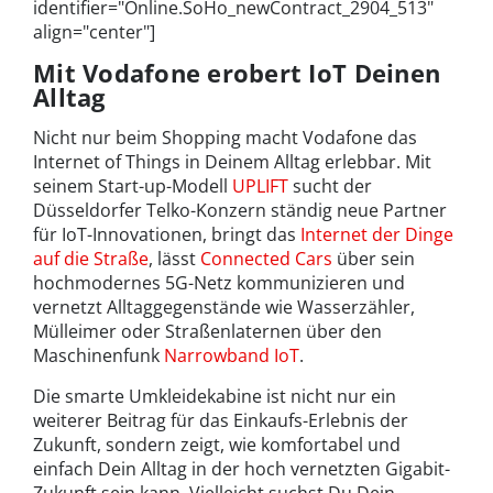
identifier="Online.SoHo_newContract_2904_513"
align="center"]
Mit Vodafone erobert IoT Deinen
Alltag
Nicht nur beim Shopping macht Vodafone das
Internet of Things in Deinem Alltag erlebbar. Mit
seinem Start-up-Modell
UPLIFT
sucht der
Düsseldorfer Telko-Konzern ständig neue Partner
für IoT-Innovationen, bringt das
Internet der Dinge
auf die Straße
, lässt
Connected Cars
über sein
hochmodernes 5G-Netz kommunizieren und
vernetzt Alltaggegenstände wie Wasserzähler,
Mülleimer oder Straßenlaternen über den
Maschinenfunk
Narrowband IoT
.
Die smarte Umkleidekabine ist nicht nur ein
weiterer Beitrag für das Einkaufs-Erlebnis der
Zukunft, sondern zeigt, wie komfortabel und
einfach Dein Alltag in der hoch vernetzten Gigabit-
Zukunft sein kann. Vielleicht suchst Du Dein