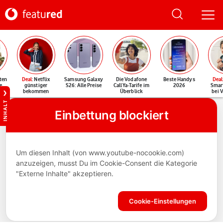
ten
Deal
: Netflix
Samsung Galaxy
Die Vodafone
Beste Handys
Deal
e
günstiger
S26: Alle Preise
CallYa-Tarife im
2026
Smar
bekommen
Überblick
bei 
INHALT