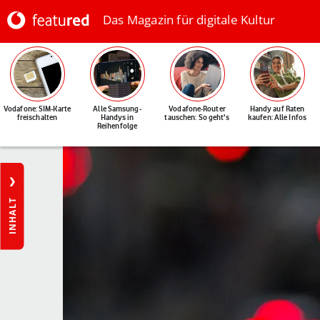
Das Magazin für digitale Kultur
Vodafone: SIM-Karte
Alle Samsung-
Vodafone-Router
Handy auf Raten
freischalten
Handys in
tauschen: So geht's
kaufen: Alle Infos
Reihenfolge
INHALT