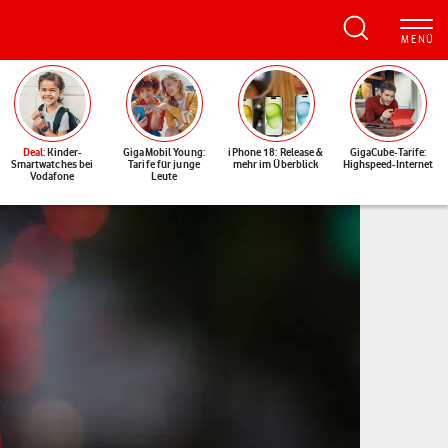
Deal
: Kinder-
GigaMobil Young:
iPhone 18: Release &
GigaCube-Tarife:
Smartwatches bei
Tarife für junge
mehr im Überblick
Highspeed-Internet
Vodafone
Leute