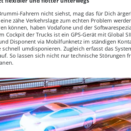
t flexibler und flotter unterwegs
rummi-Fahrern nicht siehst, mag das für Dich ärgerl
n eine zähe Verkehrslage zum echten Problem werd
ieren können, haben Vodafone und der Softwarespezi
Im Cockpit der Trucks ist ein GPS-Gerät mit Global 
 und Disponent via Mobilfunknetz im ständigen Kont
e schnell umdisponieren. Zugleich erfasst das Syst
f. So lassen sich nicht nur technische Störungen f
lanen.