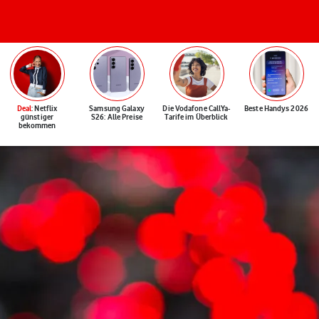
Deal
: Netflix
Samsung Galaxy
Die Vodafone CallYa-
Beste Handys 2026
günstiger
S26: Alle Preise
Tarife im Überblick
bekommen