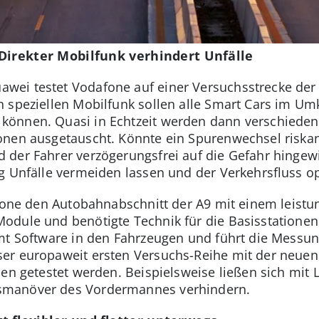
Direkter Mobilfunk verhindert Unfälle
wei testet Vodafone auf einer Versuchsstrecke de
 speziellen Mobilfunk sollen alle Smart Cars im Um
önnen. Quasi in Echtzeit werden dann verschieden
nen ausgetauscht. Könnte ein Spurenwechsel riskant
der Fahrer verzögerungsfrei auf die Gefahr hingewi
g Unfälle vermeiden lassen und der Verkehrsfluss o
afone den Autobahnabschnitt der A9 mit einem leistu
dule und benötigte Technik für die Basisstationen 
mt Software in den Fahrzeugen und führt die Messung
er europaweit ersten Versuchs-Reihe mit der neuen 
ien getestet werden. Beispielsweise ließen sich mit 
smanöver des Vordermannes verhindern.