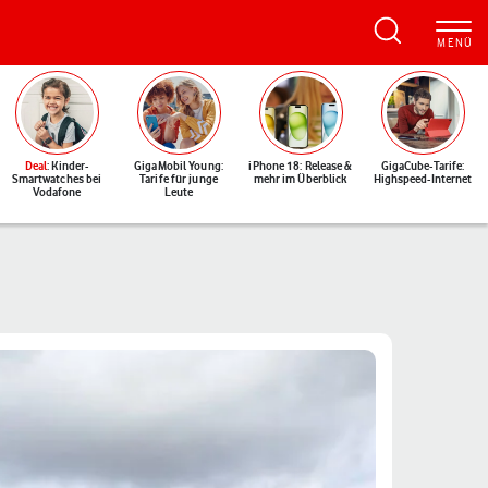
Deal
: Kinder-
GigaMobil Young:
iPhone 18: Release &
GigaCube-Tarife:
Smartwatches bei
Tarife für junge
mehr im Überblick
Highspeed-Internet
Vodafone
Leute