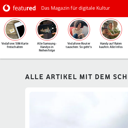
Das Magazin für digitale Kultur
Vodafone: SIM-Karte
Alle Samsung-
Vodafone-Router
Handy auf Raten
freischalten
Handys in
tauschen: So geht's
kaufen: Alle Infos
Reihenfolge
ALLE ARTIKEL MIT DEM SC