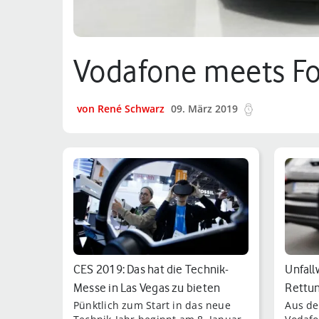
Vodafone meets Fo
von René Schwarz
09. März 2019
5 min.
CES 2019: Das hat die Technik-
Unfall
Messe in Las Vegas zu bieten
Rettun
Pünktlich zum Start in das neue
Aus de
Ford s