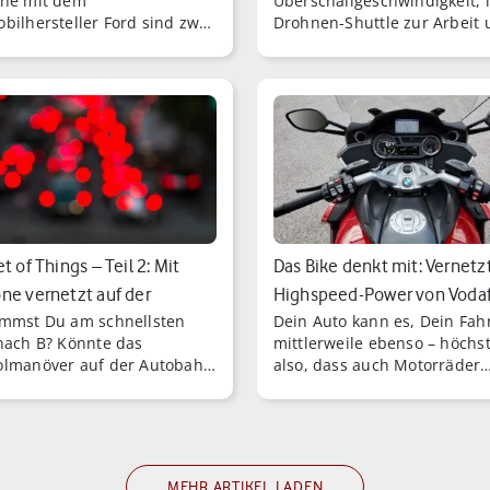
ne mit dem
Überschallgeschwindigkeit, 
bilhersteller Ford sind zwei
Drohnen-Shuttle zur Arbeit 
echnologien
vernetzten E-Auto über den
gegangen, die für mehr
smarten Highway: Es gibt
heit auf den Straßen sorgen.
unzählige Idee [...]
t of Things – Teil 2: Mit
Das Bike denkt mit: Vernetz
ne vernetzt auf der
Highspeed-Power von Voda
mmst Du am schnellsten
Dein Auto kann es, Dein Fah
o…
im neu…
nach B? Könnte das
mittlerweile ebenso – höchst
lmanöver auf der Autobahn
also, dass auch Motorräder
t werden? Und wann wird
mitdenken.
lich die Straßenlaterne vor
 Haustür repariert?
MEHR ARTIKEL LADEN