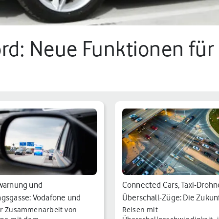
rd: Neue Funktionen für
warnung und
Connected Cars, Taxi-Droh
gsgasse: Vodafone und
Überschall-Züge: Die Zukun
r Zusammenarbeit von
Reisen mit
orgen für meh…