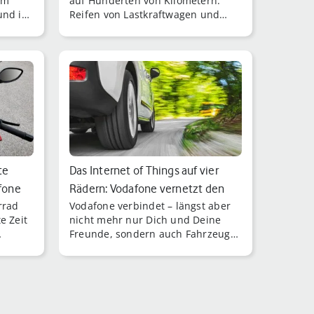
im
auf Hunderten von Kilometern:
und im
Reifen von Lastkraftwagen und
Bussen müssen im 1A-Zustand
sein.
te
Das Internet of Things auf vier
fone
Rädern: Vodafone vernetzt den
rrad
Vodafone verbindet – längst aber
neu…
e Zeit
nicht mehr nur Dich und Deine
Freunde, sondern auch Fahrzeuge
und Maschinen.