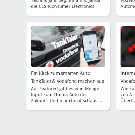
Technik-Jahr beginnt am 8. Januar
Vodafo
die CES (Consumer Electronics
Automo
Show) 2019 in Las Vegas.
neue T
hervor
Sicher
Ein Klick zum smarten Auto:
Interne
TankTaler & Vodafone machen aus
Vodafo
Auf Featured gibt es eine Menge
Wie ko
jedem…
Überh
Input zum Thema Auto der
von A 
Zukunft. Und manchmal schaust
Überho
Du dann zu Deinem treuen Vierrad
riskan
und denkst: „Das brauchen wir
eigent
auch, Geronimo, aber wie?
Deiner