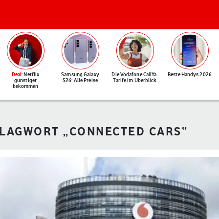
Deal
: Netflix
Samsung Galaxy
Die Vodafone CallYa-
Beste Handys 2026
günstiger
S26: Alle Preise
Tarife im Überblick
bekommen
HLAGWORT „CONNECTED CARS“