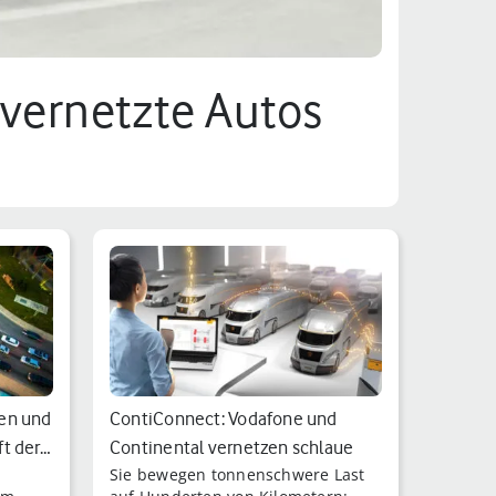
 vernetzte Autos
nen und
ContiConnect: Vodafone und
ft der…
Continental vernetzen schlaue
Sie bewegen tonnenschwere Last
Reifen