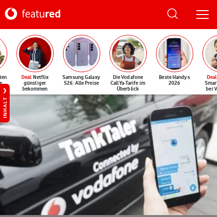
ten
Deal
: Netflix
Samsung Galaxy
Die Vodafone
Beste Handys
Deal
e
günstiger
S26: Alle Preise
CallYa-Tarife im
2026
Smar
bekommen
Überblick
bei 
INHALT