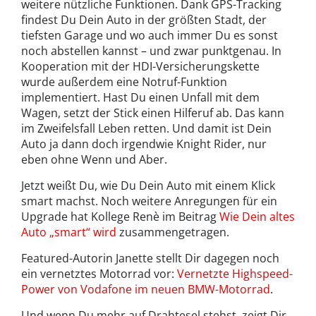
weitere nützliche Funktionen. Dank GPS-Tracking
findest Du Dein Auto in der größten Stadt, der
tiefsten Garage und wo auch immer Du es sonst
noch abstellen kannst – und zwar punktgenau. In
Kooperation mit der HDI-Versicherungskette
wurde außerdem eine Notruf-Funktion
implementiert. Hast Du einen Unfall mit dem
Wagen, setzt der Stick einen Hilferuf ab. Das kann
im Zweifelsfall Leben retten. Und damit ist Dein
Auto ja dann doch irgendwie Knight Rider, nur
eben ohne Wenn und Aber.
Jetzt weißt Du, wie Du Dein Auto mit einem Klick
smart machst. Noch weitere Anregungen für ein
Upgrade hat Kollege Renè im Beitrag
Wie Dein altes
Auto „smart“ wird
zusammengetragen.
Featured-Autorin Janette stellt Dir dagegen noch
ein vernetztes Motorrad vor:
Vernetzte Highspeed-
Power von Vodafone im neuen BMW-Motorrad
.
Und wenn Du mehr auf Drahtesel stehst, zeigt Dir