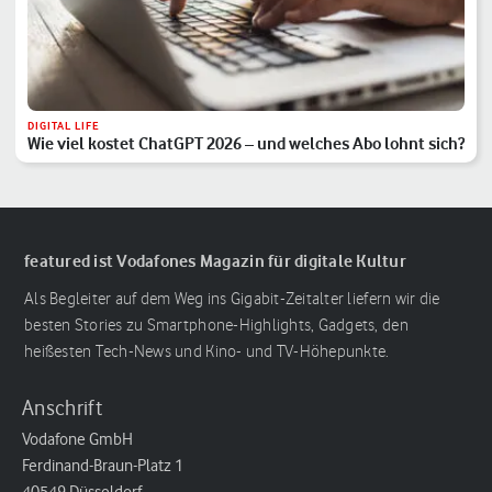
DIGITAL LIFE
Wie viel kostet ChatGPT 2026 – und welches Abo lohnt sich?
featured ist Vodafones Magazin für digitale Kultur
Als Begleiter auf dem Weg ins Gigabit-Zeitalter liefern wir die
besten Stories zu Smartphone-Highlights, Gadgets, den
heißesten Tech-News und Kino- und TV-Höhepunkte.
Anschrift
Vodafone GmbH
Ferdinand-Braun-Platz 1
40549 Düsseldorf