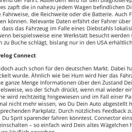
rend der Fahrt. Außerdem wird für den Diagnoserep
s zapft die in nahezu jedem Wagen befindlichen Di
 Fahrweise, die Reichweite oder die Batterie. Auch 
n können. Relevante Daten erfährt der Fahrer über
, dass das Fahrzeug im Falle eines Diebstahls lokal
wenn beispielsweise eine Werkstatt besucht werden so
 zu Buche schlägt, bislang nur in den USA erhältlich
velog Connect
jedoch auch schon für den deutschen Markt. Dabei h
ickelt wurde. Ähnlich wie bei Hum wird hier das Fa
ne ganze Menge Informationen über den Zustand De
pielsweise, wo der Schuh drückt, wenn mal wieder e
ne wird rechtzeitig hingewiesen und im Fall einer Pan
nmal nicht mehr wissen, wo Du Dein Auto abgestellt h
prechenden Parkplatz. Durch nützliches Feedback 
u Sprit sparender fahren könntest. Connector eins
inschalten – so einfach wird Dein altes Wägelchen 