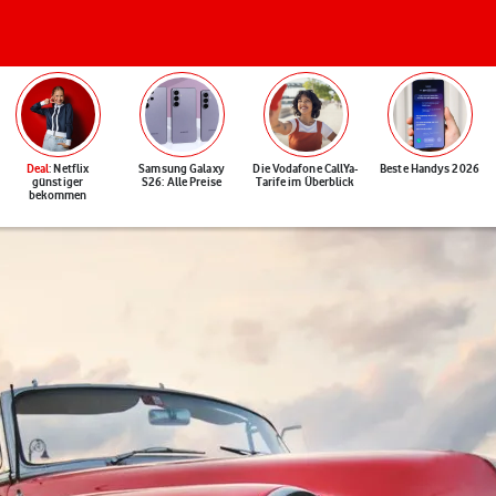
Deal
: Netflix
Samsung Galaxy
Die Vodafone CallYa-
Beste Handys 2026
günstiger
S26: Alle Preise
Tarife im Überblick
bekommen