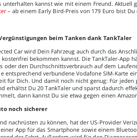
s unterhalten kannst wie mit einem Freund. Aktuell 
ter
– ab einem Early Bird-Preis von 179 Euro bist Du 
Vergünstigungen beim Tanken dank TankTaler
ed Car wird Dein Fahrzeug auch durch das Anschl
e
kostenfrei bekommen kannst. Die TankTaler-App hä
s oder den Durchschnittsverbrauch auf dem Laufende
 die entsprechend verbundene Vodafone SIM-Karte ei
eit für Dich. Und damit noch nicht genug: Für jeden 
d erhältst Du 20 TankTaler und sparst dadurch effekt
melt, dann kannst Du sie etwa gegen einen Amazon
to noch sicherer
nd nachrüsten zu können, hat der US-Provider Veri
s einer App für das Smartphone sowie einem Bluetoo