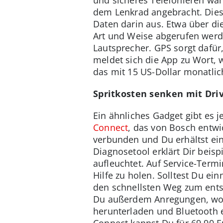
und sicheres Telefonieren wäh
dem Lenkrad angebracht. Diese
Daten darin aus. Etwa über die
Art und Weise abgerufen werde
Lautsprecher. GPS sorgt dafür
meldet sich die App zu Wort, 
das mit 15 US-Dollar monatlich
Spritkosten senken mit Dri
Ein ähnliches Gadget gibt es 
Connect
, das von Bosch entw
verbunden und Du erhältst ei
Diagnosetool erklärt Dir beis
aufleuchtet. Auf Service-Termi
Hilfe zu holen. Solltest Du ei
den schnellsten Weg zum ents
Du außerdem Anregungen, wo D
herunterladen und Bluetooth e