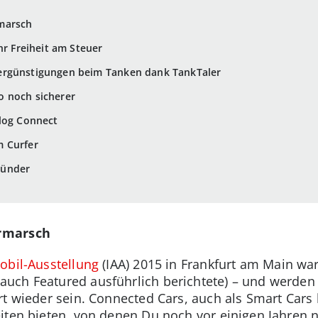
marsch
hr Freiheit am Steuer
ergünstigungen beim Tanken dank TankTaler
 noch sicherer
elog Connect
m Curfer
zünder
rmarsch
obil-Ausstellung
(IAA) 2015 in Frankfurt am Main war
uch Featured ausführlich berichtete) – und werde
t wieder sein. Connected Cars, auch als Smart Cars b
iten bieten, von denen Du noch vor einigen Jahren 