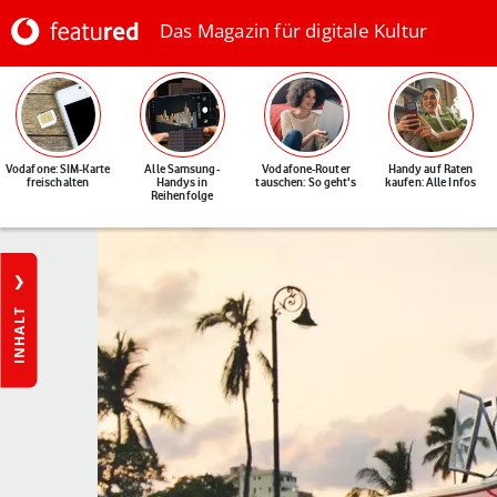
Das Magazin für digitale Kultur
Vodafone: SIM-Karte
Alle Samsung-
Vodafone-Router
Handy auf Raten
freischalten
Handys in
tauschen: So geht's
kaufen: Alle Infos
Reihenfolge
INHALT