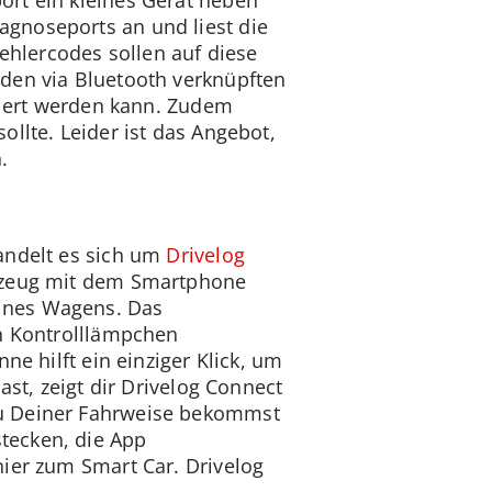
ort ein kleines Gerät neben
agnoseports an und liest die
Fehlercodes sollen auf diese
 den via Bluetooth verknüpften
isiert werden kann. Zudem
llte. Leider ist das Angebot,
.
andelt es sich um
Drivelog
hrzeug mit dem Smartphone
ines Wagens. Das
in Kontrolllämpchen
ne hilft ein einziger Klick, um
ast, zeigt dir Drivelog Connect
zu Deiner Fahrweise bekommst
tecken, die App
hier zum Smart Car. Drivelog