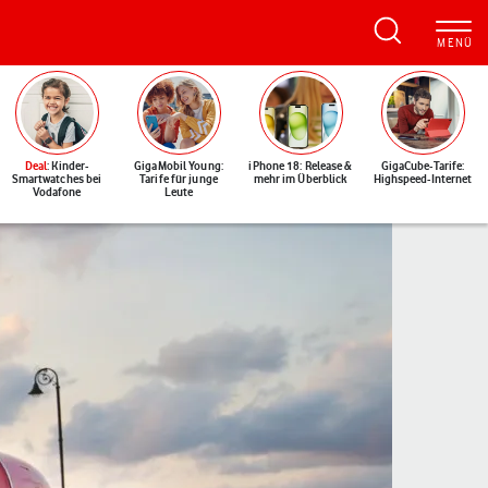
Deal
: Kinder-
GigaMobil Young:
iPhone 18: Release &
GigaCube-Tarife:
Smartwatches bei
Tarife für junge
mehr im Überblick
Highspeed-Internet
Vodafone
Leute