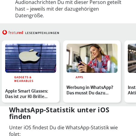
Audionachrichten Du mit dieser Person geteilt
hast – jeweils mit der dazugehörigen
Datengröße.
red
featu
LESEEMPFEHLUNGEN
GADGETS &
APPS
WEARABLES
Werbung in WhatsApp?
Ins
Apple Smart Glasses:
Das musst Du dazu
Akti
Das ist zur KI-Brille
wissen
– u
bekannt
dea
WhatsApp-Statistik unter iOS
finden
Unter iOS findest Du die WhatsApp-Statistik wie
folgt: