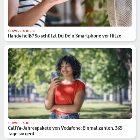
SERVICE & HILFE
Handy heiß? So schützt Du Dein Smartphone vor Hitze
SERVICE & HILFE
CallYa-Jahrespakete von Vodafone: Einmal zahlen, 365
Tage sorgenf…