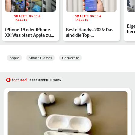
SMARTPHONES &
SMARTPHONES &
TABLETS
TABLETS
Eig
iPhone 19 oder iPhone
Beste Handys 2026: Das
her
XX: Was plant Apple zum
sind die Top-
sich
Jubiläum 2027?
Smartphones des Jahres
Apple
Smart-Glasses
Geruechte
red
featu
LESEEMPFEHLUNGEN