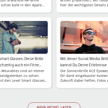
Zeit erwartete AR-Brille
Brillen präsentiert: Wir habe
 schon bald in den Apple
hier die wichtigsten Details 
erhältlich sein.
Huawei Smart Eyewear
zusammengetragen.
Smart Glasses: Diese Brille
Mit dieser Social Media-Bril
eichzeitig auch ein Fitne…
kannst Du Deine Erlebnisse
s-Wearables sind an immer
Die Sonnenbrille ACE Eyewea
streame…
andgelenken zu sehen.
Dir dank eingebauter Kamer
it den Level Smart Glasses
Zukunft dabei helfen, Fotos
as Aktivitäts-Tracking
Videoaufnahmen direkt von
e unsichtbar.
Deinem Sichtfeld auf [...]
MEHR ARTIKEL LADEN