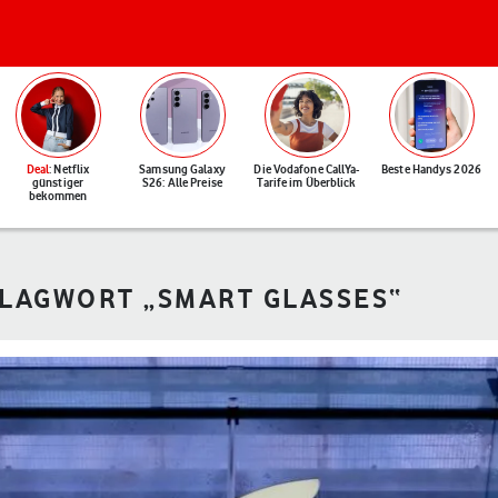
Deal
: Netflix
Samsung Galaxy
Die Vodafone CallYa-
Beste Handys 2026
günstiger
S26: Alle Preise
Tarife im Überblick
bekommen
HLAGWORT „SMART GLASSES“