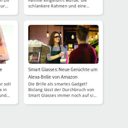
n Dir
Familie eingeführt wurde, die
zur
schlankere Rahmen und eine
verbesserte Aufnahme- und
Transferfunktion haben, [...]
le
Smart Glasses: Neue Gerüchte um
Alexa-Brille von Amazon
r soll
Die Brille als smartes Gadget?
a in
Bislang lässt der Durchbruch von
 und
Smart Glasses immer noch auf sich
warten.