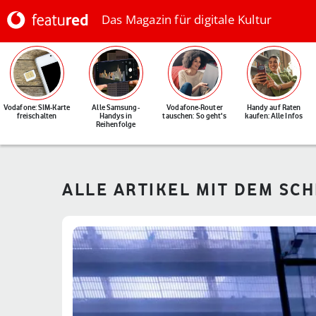
Das Magazin für digitale Kultur
Vodafone: SIM-Karte
Alle Samsung-
Vodafone-Router
Handy auf Raten
freischalten
Handys in
tauschen: So geht's
kaufen: Alle Infos
Reihenfolge
ALLE ARTIKEL MIT DEM SC