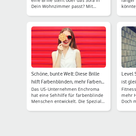
eine Brille steht oder das Sofa in
langer 
Dein Wohnzimmer passt? Mit
könnte
Augmented Reality – abgekürzt AR
Stores 
– kein Problem!
Schöne, bunte Welt: Diese Brille
Level 
hilft Farbenblinden, mehr Farben…
ist gl
Das US-Unternehmen Enchroma
Fitnes
hat eine Sehhilfe für farbenblinde
mehr H
Menschen entwickelt. Die Spezial-
Doch m
Brille hilft Sehbehinderten, ihre
wird d
Umwelt in bunteren Farben
beinah
wahrzunehmen.