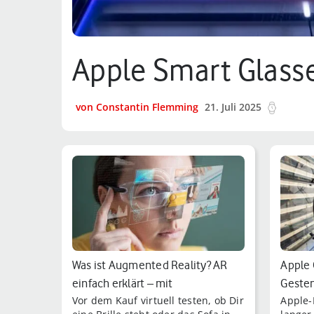
Apple Smart Glasses
von Constantin Flemming
21. Juli 2025
8 min.
Was ist Augmented Reality? AR
Apple 
einfach erklärt – mit
Geste
Vor dem Kauf virtuell testen, ob Dir
Apple-
Anwendungsber…
2021?