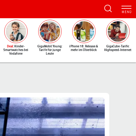
Deal
: Kinder-
GigaMobil Young:
iPhone 18: Release &
GigaCube-Tarife:
Smartwatches bei
Tarife für junge
mehr im Überblick
Highspeed-Internet
Vodafone
Leute