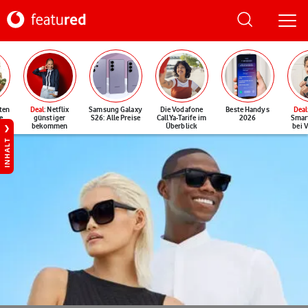
ten
Deal
: Netflix
Samsung Galaxy
Die Vodafone
Beste Handys
Deal
e
günstiger
S26: Alle Preise
CallYa-Tarife im
2026
Smar
bekommen
Überblick
bei 
INHALT