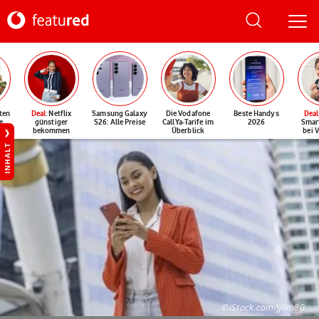
ten
Deal
: Netflix
Samsung Galaxy
Die Vodafone
Beste Handys
Deal
e
günstiger
S26: Alle Preise
CallYa-Tarife im
2026
Smar
bekommen
Überblick
bei 
INHALT
©iStock.com/jjlim80