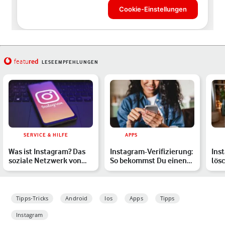
red
featu
LESEEMPFEHLUNGEN
SERVICE & HILFE
APPS
Was ist Instagram? Das
Instagram-Verifizierung:
Ins
soziale Netzwerk von
So bekommst Du einen
lös
Meta erklärt
blauen Haken
zur
Tipps-Tricks
Android
Ios
Apps
Tipps
Instagram