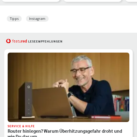
sol
Tipps
Instagram
red
featu
LESEEMPFEHLUNGEN
SERVICE & HILFE
Router hinlegen? Warum Überhitzungsgefahr droht und
wie Du das um…