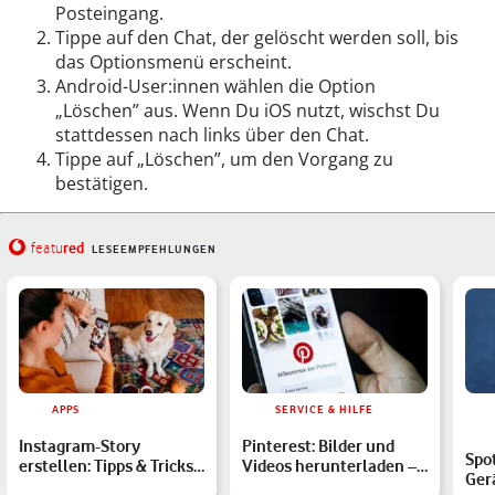
Posteingang.
Tippe auf den Chat, der gelöscht werden soll, bis
das Optionsmenü erscheint.
Android-User:innen wählen die Option
„Löschen” aus. Wenn Du iOS nutzt, wischst Du
stattdessen nach links über den Chat.
Tippe auf „Löschen”, um den Vorgang zu
bestätigen.
red
featu
LESEEMPFEHLUNGEN
APPS
SERVICE & HILFE
Instagram-Story
Pinterest: Bilder und
Spo
erstellen: Tipps & Tricks
Videos herunterladen –
Ger
für den Anfang
das musst Du wissen