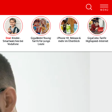
Deal
: Kinder-
GigaMobil Young:
iPhone 18: Release &
GigaCube-Tarife:
Smartwatches bei
Tarife für junge
mehr im Überblick
Highspeed-Internet
Vodafone
Leute