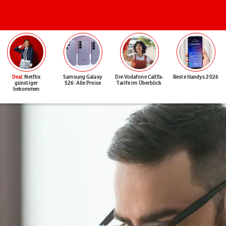
Deal
: Netflix
Samsung Galaxy
Die Vodafone CallYa-
Beste Handys 2026
günstiger
S26: Alle Preise
Tarife im Überblick
bekommen