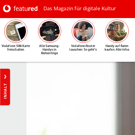
Das Magazin für digitale Kultur
Vodafone: SIM-Karte
Alle Samsung-
Vodafone-Router
Handy auf Raten
freischalten
Handys in
tauschen: So geht's
kaufen: Alle Infos
Reihenfolge
INHALT