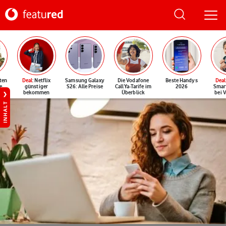
ten
Deal
: Netflix
Samsung Galaxy
Die Vodafone
Beste Handys
Deal
e
günstiger
S26: Alle Preise
CallYa-Tarife im
2026
Smar
bekommen
Überblick
bei 
INHALT