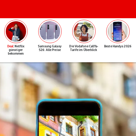
Deal
: Netflix
Samsung Galaxy
Die Vodafone CallYa-
Beste Handys 2026
günstiger
S26: Alle Preise
Tarife im Überblick
bekommen