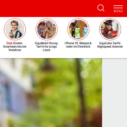
Deal
: Kinder-
GigaMobil Young:
iPhone 18: Release &
GigaCube-Tarife:
Smartwatches bei
Tarife für junge
mehr im Überblick
Highspeed-Internet
Vodafone
Leute