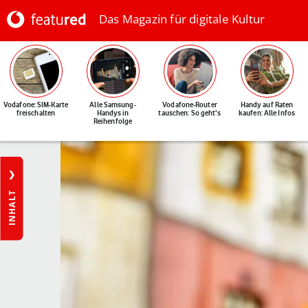
Das Magazin für digitale Kultur
Vodafone: SIM-Karte
Alle Samsung-
Vodafone-Router
Handy auf Raten
freischalten
Handys in
tauschen: So geht's
kaufen: Alle Infos
Reihenfolge
INHALT