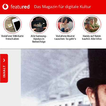
Das Magazin für digitale Kultur
Vodafone: SIM-Karte
Alle Samsung-
Vodafone-Router
Handy auf Raten
freischalten
Handys in
tauschen: So geht's
kaufen: Alle Infos
Reihenfolge
INHALT