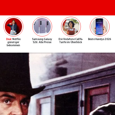
Deal
: Netflix
Samsung Galaxy
Die Vodafone CallYa-
Beste Handys 2026
günstiger
S26: Alle Preise
Tarife im Überblick
bekommen