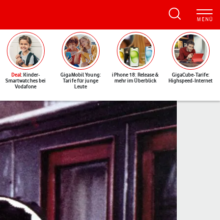
Deal
: Kinder-
GigaMobil Young:
iPhone 18: Release &
GigaCube-Tarife:
Smartwatches bei
Tarife für junge
mehr im Überblick
Highspeed-Internet
Vodafone
Leute