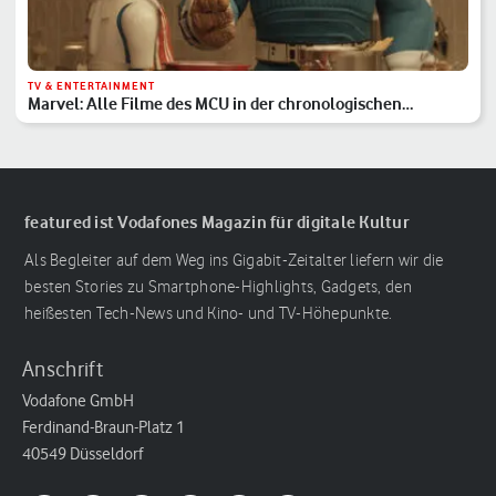
TV & ENTERTAINMENT
Marvel: Alle Filme des MCU in der chronologischen
Reihenfolge
featured ist Vodafones Magazin für digitale Kultur
Als Begleiter auf dem Weg ins Gigabit-Zeitalter liefern wir die
besten Stories zu Smartphone-Highlights, Gadgets, den
heißesten Tech-News und Kino- und TV-Höhepunkte.
Anschrift
Vodafone GmbH
Ferdinand-Braun-Platz 1
40549 Düsseldorf