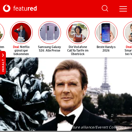
ten
Deal
: Netflix
Samsung Galaxy
Die Vodafone
Beste Handys
Deal
e
günstiger
S26: Alle Preise
CallYa-Tarife im
2026
Smar
bekommen
Überblick
bei 
INHALT
©picture alliance/Everett Collection