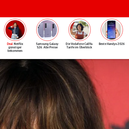
Deal
: Netflix
Samsung Galaxy
Die Vodafone CallYa-
Beste Handys 2026
günstiger
S26: Alle Preise
Tarife im Überblick
bekommen