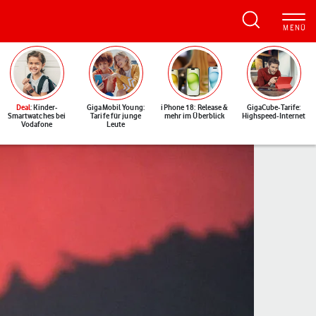
Deal
: Kinder-
GigaMobil Young:
iPhone 18: Release &
GigaCube-Tarife:
Smartwatches bei
Tarife für junge
mehr im Überblick
Highspeed-Internet
Vodafone
Leute