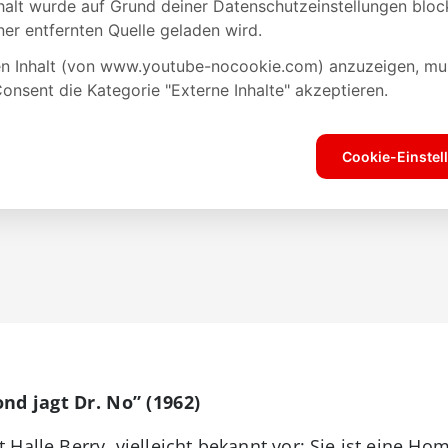
nd jagt Dr. No” (1962)
Halle Berry, vielleicht bekannt vor: Sie ist eine H