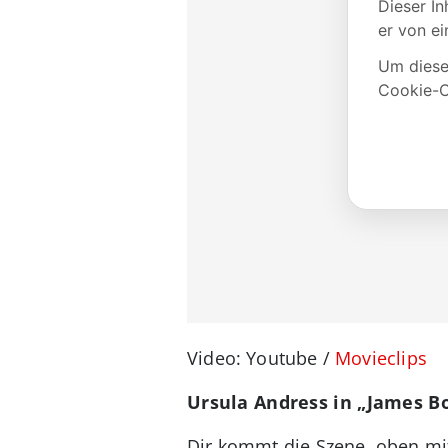
Video: Youtube /
Movieclips
Ursula Andress in „James Bo
Dir kommt die Szene, oben mit 