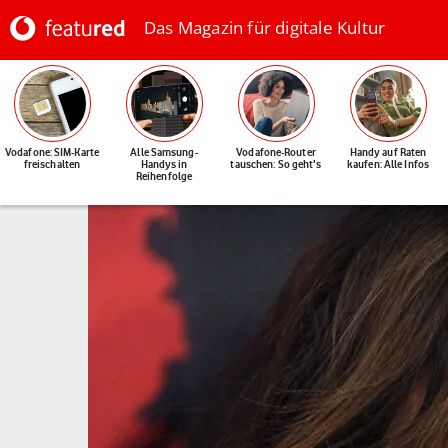
Das Magazin für digitale Kultur
Vodafone: SIM-Karte
Alle Samsung-
Vodafone-Router
Handy auf Raten
freischalten
Handys in
tauschen: So geht's
kaufen: Alle Infos
Reihenfolge