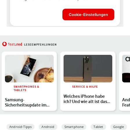
red
featu
LESEEMPFEHLUNGEN
SMARTPHONES &
SERVICE & HILFE
TABLETS
Welches iPhone habe
Samsung-
And
ich? Und wie alt ist das
Sicherheitsupdate im
Fea
Gerät? So findest Du…
Juli 2026 für diese
Dei
Galaxy-Handys
Android-Tipps
Android
Smartphone
Tablet
Google