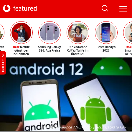
ten
Deal
: Netflix
Samsung Galaxy
Die Vodafone
Beste Handys
Deal
e
günstiger
S26: Alle Preise
CallYa-Tarife im
2026
Smar
bekommen
Überblick
bei 
INHALT
©picture alliance / NurPhoto | Soumyabrata Roy