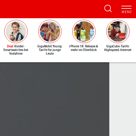
Deal
: Kinder-
GigaMobil Young:
iPhone 18: Release &
GigaCube-Tarife:
Smartwatches bei
Tarife für junge
mehr im Überblick
Highspeed-Internet
Vodafone
Leute