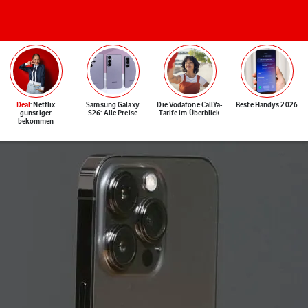
Deal
: Netflix
Samsung Galaxy
Die Vodafone CallYa-
Beste Handys 2026
günstiger
S26: Alle Preise
Tarife im Überblick
bekommen