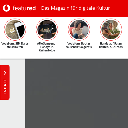
Das Magazin für digitale Kultur
Vodafone: SIM-Karte
Alle Samsung-
Vodafone-Router
Handy auf Raten
freischalten
Handys in
tauschen: So geht's
kaufen: Alle Infos
Reihenfolge
INHALT