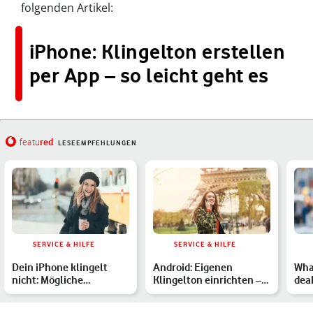
folgenden Artikel:
iPhone: Klingelton erstellen
per App – so leicht geht es
red
featu
LESEEMPFEHLUNGEN
SERVICE & HILFE
SERVICE & HILFE
Dein iPhone klingelt
Android: Eigenen
Wha
nicht: Mögliche
Klingelton einrichten –
dea
Lösungen
so geht's
Und
g…