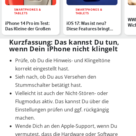
SMARTPHONES &
SMARTPHONES &
TABLETS
TABLETS
WWD
iPhone 14 Pro im Test:
iOS 17: Was ist neu?
Wic
Das Kleine der Großen
Diese Features bringt
Key
das Update
Kurzfassung: Das kannst Du tun,
wenn Dein iPhone nicht klingelt
Prüfe, ob Du die Hinweis- und Klingeltöne
korrekt eingestellt hast.
Sieh nach, ob Du aus Versehen den
Stummschalter betätigt hast.
Vielleicht ist auch der Nicht-Stören- oder
Flugmodus aktiv. Das kannst Du über die
Einstellungen prüfen und ggf. rückgängig
machen.
Wende Dich an den Apple-Support, wenn Du
vermutest, dass die Hardware oder Software