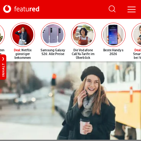
ten
Deal
: Netflix
Samsung Galaxy
Die Vodafone
Beste Handys
Deal
e
günstiger
S26: Alle Preise
CallYa-Tarife im
2026
Smar
bekommen
Überblick
bei 
INHALT