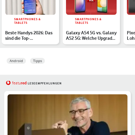
SMARTPHONES &
SMARTPHONES &
TABLETS
TABLETS
Beste Handys 2026: Das
Galaxy A54 5G vs. Galaxy
Pixe
sind die Top-
A52 5G: Welche Upgrades
Loh
Smartphones des Jahres
gibt es?
Android
Tipps
red
featu
LESEEMPFEHLUNGEN