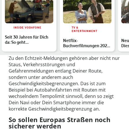
INSIDE VODAFONE
TV &
ENTERTAINMENT
Seit 30 Jahren für Dich
Netflix-
Neu
da: So geht
Buchverfilmungen 2026:
Die
GigaZuverlässig in
Die Highlights im
erw
Deinem Vod…
Überblick
Zu den Echtzeit-Meldungen gehören aber nicht nur
Staus, Verkehrsstörungen und
Gefahrenmeldungen entlang Deiner Route,
sondern unter anderem auch
Geschwindigkeitsbegrenzungen. Das ist zum
Beispiel bei Autobahnfahrten mit Routen mit
wechselndem Tempolimit sinnvoll, denn so zeigt
Dein Navi oder Dein Smartphone immer die
korrekte Geschwindigkeitsbegrenzung an.
So sollen Europas Straßen noch
sicherer werden