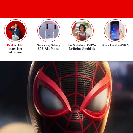
Deal
: Netflix
Samsung Galaxy
Die Vodafone CallYa-
Beste Handys 2026
günstiger
S26: Alle Preise
Tarife im Überblick
bekommen