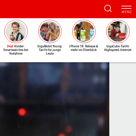
Deal
: Kinder-
GigaMobil Young:
iPhone 18: Release &
GigaCube-Tarife:
Smartwatches bei
Tarife für junge
mehr im Überblick
Highspeed-Internet
Vodafone
Leute