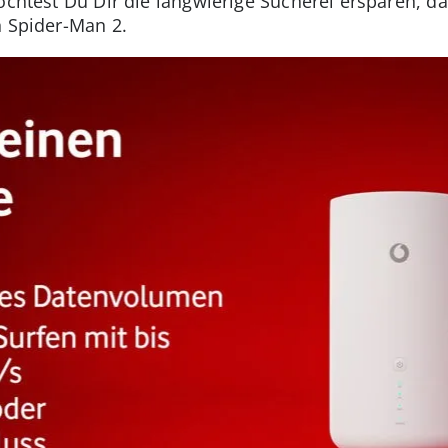
öchtest Du Dir die langwierige Sucherei ersparen, dan
n Spider-Man 2.