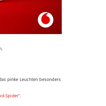
n.
 das pinke Leuchten besonders
od-Spider“.