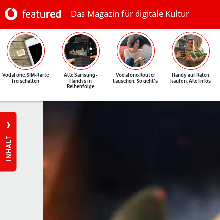
Das Magazin für digitale Kultur
Vodafone: SIM-Karte
Alle Samsung-
Vodafone-Router
Handy auf Raten
freischalten
Handys in
tauschen: So geht's
kaufen: Alle Infos
Reihenfolge
INHALT