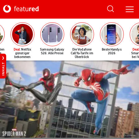
ten
Deal
: Netflix
Samsung Galaxy
Die Vodafone
Beste Handys
Deal
e
günstiger
S26: Alle Preise
CallYa-Tarife im
2026
Smar
bekommen
Überblick
bei 
INHALT