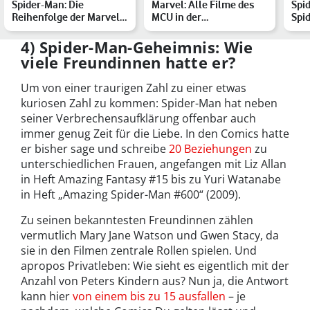
Spider-Man: Die
Marvel: Alle Filme des
Spi
Reihenfolge der Marvel-
MCU in der
Spid
Filme mit Tom Holland
chronologischen
Wild
Reihenfolge
4) Spider-Man-Geheimnis: Wie
viele Freundinnen hatte er?
Um von einer traurigen Zahl zu einer etwas
kuriosen Zahl zu kommen: Spider-Man hat neben
seiner Verbrechensaufklärung offenbar auch
immer genug Zeit für die Liebe. In den Comics hatte
er bisher sage und schreibe
20 Beziehungen
zu
unterschiedlichen Frauen, angefangen mit Liz Allan
in Heft Amazing Fantasy #15 bis zu Yuri Watanabe
in Heft „Amazing Spider-Man #600“ (2009).
Zu seinen bekanntesten Freundinnen zählen
vermutlich Mary Jane Watson und Gwen Stacy, da
sie in den Filmen zentrale Rollen spielen. Und
apropos Privatleben: Wie sieht es eigentlich mit der
Anzahl von Peters Kindern aus? Nun ja, die Antwort
kann hier
von einem bis zu 15 ausfallen
– je