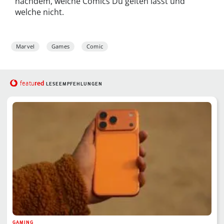
nachdem, welche Comics Du gelten lässt und
welche nicht.
Marvel
Games
Comic
red
featu
LESEEMPFEHLUNGEN
GAMING