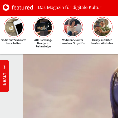
Das Magazin für digitale Kultur
Vodafone: SIM-Karte
Alle Samsung-
Vodafone-Router
Handy auf Raten
freischalten
Handys in
tauschen: So geht's
kaufen: Alle Infos
Reihenfolge
INHALT