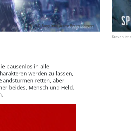
Bild: © Sony Interactive Entertainment
Kraven ist 
ie pausenlos in alle
harakteren werden zu lassen,
 Sandstürmen retten, aber
mer beides, Mensch und Held.
n.