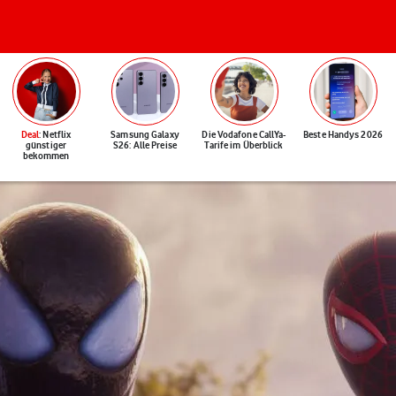
Deal
: Netflix
Samsung Galaxy
Die Vodafone CallYa-
Beste Handys 2026
günstiger
S26: Alle Preise
Tarife im Überblick
bekommen