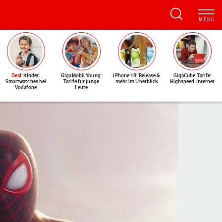
Deal
: Kinder-
GigaMobil Young:
iPhone 18: Release &
GigaCube-Tarife:
Smartwatches bei
Tarife für junge
mehr im Überblick
Highspeed-Internet
Vodafone
Leute