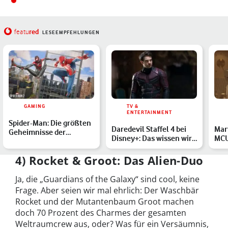
red
featu
LESEEMPFEHLUNGEN
GAMING
TV &
ENTERTAINMENT
Spider-Man: Die größten
Daredevil Staffel 4 bei
Marv
Geheimnisse der
Disney+: Das wissen wir
MCU
freundlichen Spinne aus
über Born Again
chr
d…
Rei
4) Rocket & Groot: Das Alien-Duo
Ja, die „Guardians of the Galaxy“ sind cool, keine
Frage. Aber seien wir mal ehrlich: Der Waschbär
Rocket und der Mutantenbaum Groot machen
doch 70 Prozent des Charmes der gesamten
Weltraumcrew aus, oder? Was für ein Versäumnis,