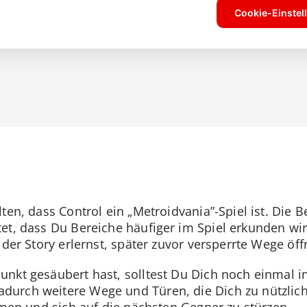
lten, dass Control ein „Metroidvania”-Spiel ist. Die
et, dass Du Bereiche häufiger im Spiel erkunden wirs
 der Story erlernst, später zuvor versperrte Wege öff
nkt gesäubert hast, solltest Du Dich noch einmal i
durch weitere Wege und Türen, die Dich zu nützlich
rmen und sich auf die nächsten Gegner zu stürzen.