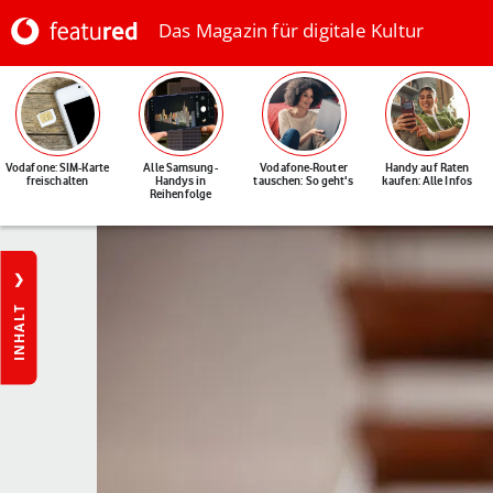
Das Magazin für digitale Kultur
Vodafone: SIM-Karte
Alle Samsung-
Vodafone-Router
Handy auf Raten
freischalten
Handys in
tauschen: So geht's
kaufen: Alle Infos
Reihenfolge
INHALT