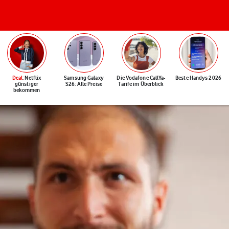
Deal
: Netflix
Samsung Galaxy
Die Vodafone CallYa-
Beste Handys 2026
günstiger
S26: Alle Preise
Tarife im Überblick
bekommen