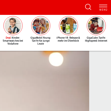
Deal
: Kinder-
GigaMobil Young:
iPhone 18: Release &
GigaCube-Tarife:
Smartwatches bei
Tarife für junge
mehr im Überblick
Highspeed-Internet
Vodafone
Leute