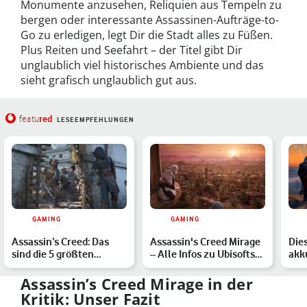
Monumente anzusehen, Reliquien aus Tempeln zu
bergen oder interessante Assassinen-Aufträge-to-
Go zu erledigen, legt Dir die Stadt alles zu Füßen.
Plus Reiten und Seefahrt – der Titel gibt Dir
unglaublich viel historisches Ambiente und das
sieht grafisch unglaublich gut aus.
red
featu
LESEEMPFEHLUNGEN
GAMING
GAMING
Assassin’s Creed: Das
Assassin's Creed Mirage
Die
sind die 5 größten
– Alle Infos zu Ubisofts
akk
Geheimnisse
neustem Action-A…
Sze
Assassin’s Creed Mirage in der
Kritik: Unser Fazit