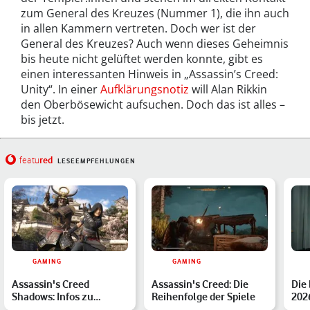
zum General des Kreuzes (Nummer 1), die ihn auch
in allen Kammern vertreten. Doch wer ist der
General des Kreuzes? Auch wenn dieses Geheimnis
bis heute nicht gelüftet werden konnte, gibt es
einen interessanten Hinweis in „Assassin’s Creed:
Unity“. In einer
Aufklärungsnotiz
will Alan Rikkin
den Oberbösewicht aufsuchen. Doch das ist alles –
bis jetzt.
red
featu
LESEEMPFEHLUNGEN
GAMING
GAMING
Assassin's Creed
Assassin's Creed: Die
Die
Shadows: Infos zu
Reihenfolge der Spiele
2026
Handlung, Trailer und
High