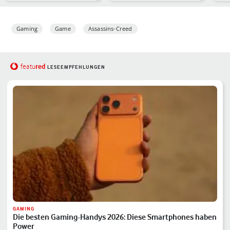
Release
bes
Gaming
Game
Assassins-Creed
red
featu
LESEEMPFEHLUNGEN
GAMING
Die besten Gaming-Handys 2026: Diese Smartphones haben
Power