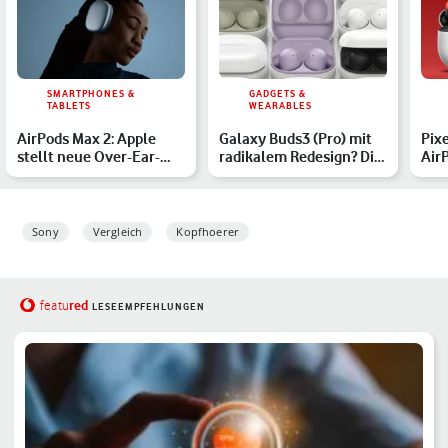
SMARTPHONES &
GADGETS &
TABLETS
WEARABLES
AirPods Max 2: Apple
Galaxy Buds3 (Pro) mit
Pixe
stellt neue Over-Ear-
radikalem Redesign? Die
AirP
Kopfhörer vor
Gerüchte im Überbl…
kab
von
Sony
Vergleich
Kopfhoerer
red
featu
LESEEMPFEHLUNGEN