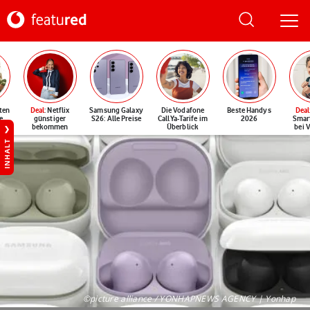
ten
Deal
: Netflix
Samsung Galaxy
Die Vodafone
Beste Handys
Deal
e
günstiger
S26: Alle Preise
CallYa-Tarife im
2026
Smar
bekommen
Überblick
bei 
INHALT
©picture alliance / YONHAPNEWS AGENCY | Yonhap