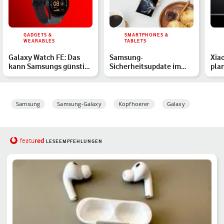
GADGETS &
SMARTPHONES &
WEARABLES
TABLETS
Galaxy Watch FE: Das
Samsung-
Xiao
kann Samsungs günstige
Sicherheitsupdate im
pla
Smartwatch
Juli 2026 für diese
Galaxy-Handys
Samsung
Samsung-Galaxy
Kopfhoerer
Galaxy
red
featu
LESEEMPFEHLUNGEN