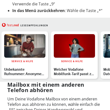
Verwende die Taste „9“
In das Menü zurückkehren
: Wähle die Taste „*“
red
featu
LESEEMPFEHLUNGEN
SERVICE & HILFE
SERVICE & HILFE
Unbekannte
Welcher Vodafone
Mobi
Rufnummer: Anonyme
Mobilfunk-Tarif passt zu
Dat
Anrufe identifizieren,
Dir?
bes
blockieren u…
Mailbox mit einem anderen
Telefon abhören
Um Deine Vodafone Mailbox von einem anderen
Telefon aus abhören zu können, wähle einfach die
„55“ zwischen Deiner Handyvorwahl und