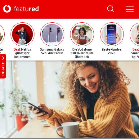
ten
Deal
: Netflix
Samsung Galaxy
Die Vodafone
Beste Handys
Deal
e
günstiger
S26: Alle Preise
CallYa-Tarife im
2026
Smar
bekommen
Überblick
bei 
INHALT