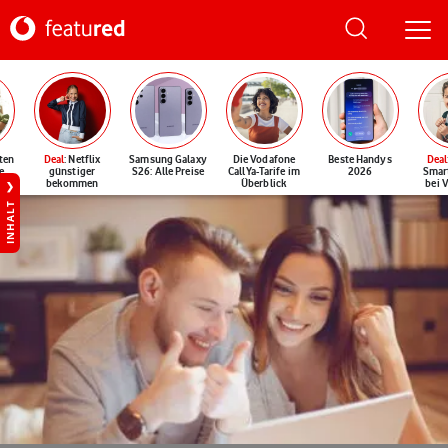
ten
Deal
: Netflix
Samsung Galaxy
Die Vodafone
Beste Handys
Deal
e
günstiger
S26: Alle Preise
CallYa-Tarife im
2026
Smar
bekommen
Überblick
bei 
INHALT