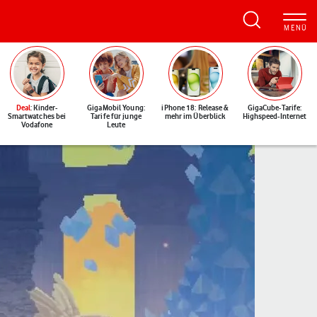
Deal
: Kinder-
GigaMobil Young:
iPhone 18: Release &
GigaCube-Tarife:
Smartwatches bei
Tarife für junge
mehr im Überblick
Highspeed-Internet
Vodafone
Leute