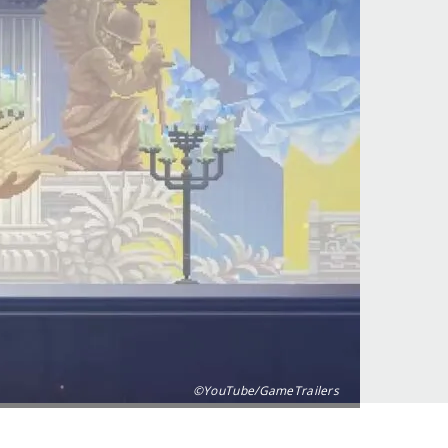
©YouTube/GameTrailers