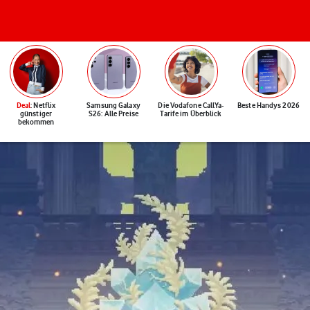
Deal
: Netflix
Samsung Galaxy
Die Vodafone CallYa-
Beste Handys 2026
günstiger
S26: Alle Preise
Tarife im Überblick
bekommen