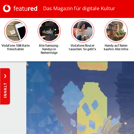
Das Magazin für digitale Kultur
Vodafone: SIM-Karte
Alle Samsung-
Vodafone-Router
Handy auf Raten
freischalten
Handys in
tauschen: So geht's
kaufen: Alle Infos
Reihenfolge
INHALT