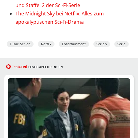
und Staffel 2 der Sci-Fi-Serie
The Midnight Sky bei Netflix: Alles zum
apokalyptischen Sci-Fi-Drama
Filme-Serien
Netflix
Entertainment
Serien
Serie
red
featu
LESEEMPFEHLUNGEN