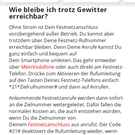
Back in Action-Star
erwartet uns in den
nac
neuen …
Wie bleibe ich trotz Gewitter
erreichbar?
Ohne Strom ist Dein Festnetzanschluss
vorübergehend außer Betrieb. Du kannst aber
trotzdem über Deine Festnetz-Rufnummer
erreichbar bleiben. Denn Deine Anrufe kannst Du
ganz einfach und bequem auf
Dein Smartphone umleiten. Das geht entweder
über
MeinVodafone
oder auch direkt am Festnetz-
Telefon. Drücke zum Aktivieren der Rufumleitung
auf den Tasten Deines Festnetz-Telefons einfach
*21*Zielrufnummer# und dann auf Anrufen.
Ankommende Festnetzanrufe werden dann sofort
an die Zielnummer weitergeleitet. Dafür fallen die
normalen Kosten an, die auch entstehen würden,
wenn Du die Zielnummer von
Deinem
Festnetzanschluss
aus anrufst. Der Code
#21# deaktiviert die Rufumleitung wieder, wenn