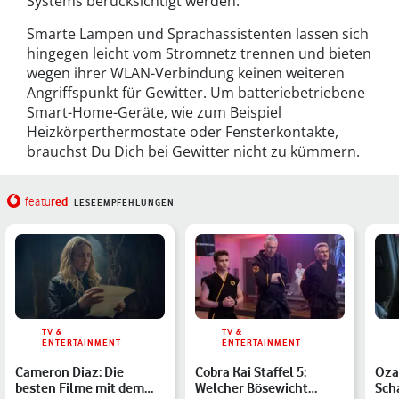
Systems berücksichtigt werden.
Smarte Lampen und Sprachassistenten lassen sich
hingegen leicht vom Stromnetz trennen und bieten
wegen ihrer WLAN-Verbindung keinen weiteren
Angriffspunkt für Gewitter. Um batteriebetriebene
Smart-Home-Geräte, wie zum Beispiel
Heizkörperthermostate oder Fensterkontakte,
brauchst Du Dich bei Gewitter nicht zu kümmern.
red
featu
LESEEMPFEHLUNGEN
TV &
TV &
ENTERTAINMENT
ENTERTAINMENT
Cameron Diaz: Die
Cobra Kai Staffel 5:
Ozar
besten Filme mit dem
Welcher Bösewicht
Sch