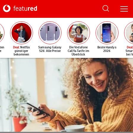
ten
Deal
: Netflix
Samsung Galaxy
Die Vodafone
Beste Handys
Deal
e
günstiger
S26: Alle Preise
CallYa-Tarife im
2026
Smar
bekommen
Überblick
bei 